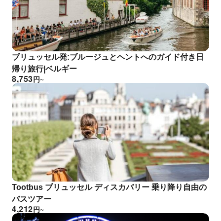
ブリュッセル発:ブルージュとヘントへのガイド付き日
帰り旅行|ベルギー
8,753
円
~
Tootbus ブリュッセル ディスカバリー 乗り降り自由の
バスツアー
4,212
円
~