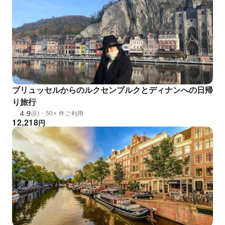
ブリュッセルからのルクセンブルクとディナンへの日帰
り旅行
4.9
(8)・50+ 件ご利用
12,218
円