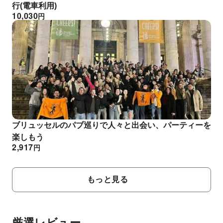
行(電車利用)
10,030
円
ブリュッセルのパブ巡りで人々と出会い、パーティーを
楽しもう
2,917
円
もっと見る
厳選レビュー