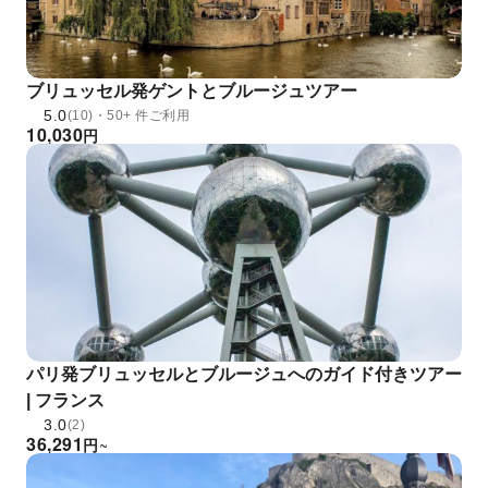
ブリュッセル発ゲントとブルージュツアー
5.0
(10)・50+ 件ご利用
10,030
円
パリ発ブリュッセルとブルージュへのガイド付きツアー
| フランス
3.0
(2)
36,291
円
~