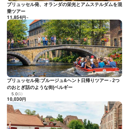
ブリュッセル発、オランダの栄光とアムステルダムを混
乗ツアー
11,854
円
~
ブリュッセル発:ブルージュ&ヘント日帰りツアー - 2つ
のおとぎ話のような街|ベルギー
5.0
(1)
10,030
円