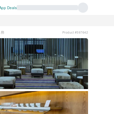
App Deals
服務
Product #597642