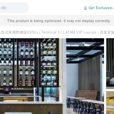
Get Exclusive 
This product is being optimized. It may not display correctly.
魯流斯國際機場(GRU) | Terminal 3 | LATAM VIP Lounge | 貴賓室