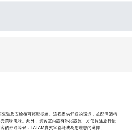
護照查驗及安檢後可輕鬆抵達。這裡提供舒適的環境，並配備酒精
享受美味滋味。此外，貴賓室內設有淋浴設施，方便長途旅行後
客的舒適等候，LATAM貴賓室都能成為您理想的選擇。