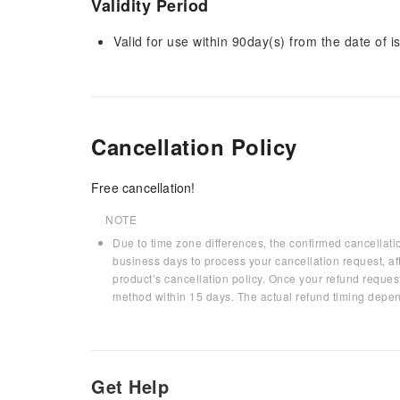
Validity Period
Valid for use within 90day(s) from the date of is
Cancellation Policy
Free cancellation!
NOTE
Due to time zone differences, the confirmed cancellati
business days to process your cancellation request, af
product’s cancellation policy. Once your refund request
method within 15 days. The actual refund timing depen
Get Help