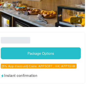
4
Package Options
[5% App discount] Code: APP5OFF , HK: APP15HK
Instant confirmation