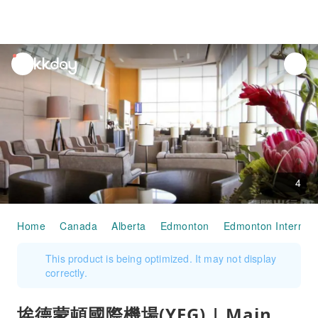
unread
notifications
4
Home
Canada
Alberta
Edmonton
Edmonton Internatio
This product is being optimized. It may not display
correctly.
埃德蒙頓國際機場(YEG) | Main