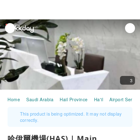
unread
notifications
3
Home
Saudi Arabia
Hail Province
Ha'il
Airport Servic
This product is being optimized. It may not display
correctly.
哈伊爾機場(HAS) | Main