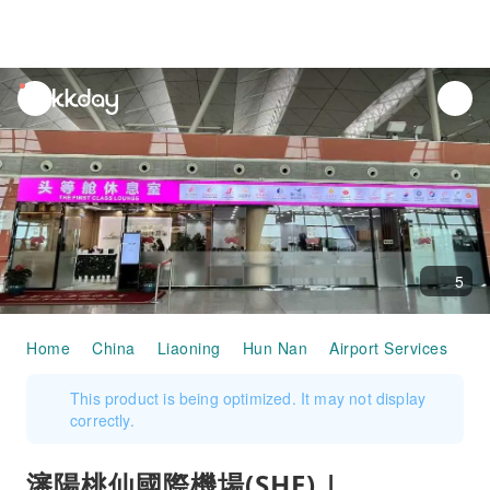
unread
notifications
5
Home
China
Liaoning
Hun Nan
Airport Services
瀋陽
This product is being optimized. It may not display
correctly.
瀋陽桃仙國際機場(SHE) |