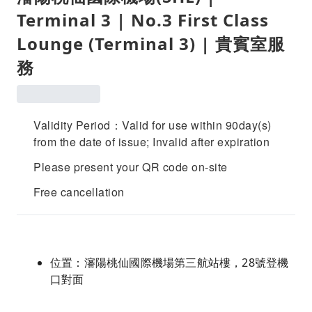
Terminal 3 | No.3 First Class
Lounge (Terminal 3) | 貴賓室服
務
Validity Period：Valid for use within 90day(s)
from the date of issue; Invalid after expiration
Please present your QR code on-site
Free cancellation
位置：瀋陽桃仙國際機場第三航站樓，28號登機
口對面