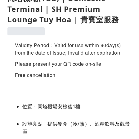
Terminal | SH Premium
Lounge Tuy Hoa | 貴賓室服務
Validity Period：Valid for use within 90day(s)
from the date of issue; Invalid after expiration
Please present your QR code on-site
Free cancellation
位置：同塔機場安檢後1樓
設施亮點：提供餐食（冷/熱）、酒精飲料及觀景
區