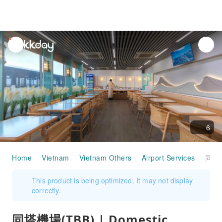
unread
notifications
6
Home
Vietnam
Vietnam Others
Airport Services
同塔機場(TBB) | Domestic Terminal | SH Premium Lounge Tuy Hoa | 貴賓室服務
This product is being optimized. It may not display
correctly.
同塔機場(TBB) | Domestic