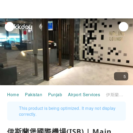
unread
notifications
5
Home
Pakistan
Punjab
Airport Services
伊斯蘭堡國際機場(ISB) | Main Terminal | Airline Lounge | 貴賓室服務
This product is being optimized. It may not display
correctly.
伊斯蘭堡國際機場(ISB) | Main