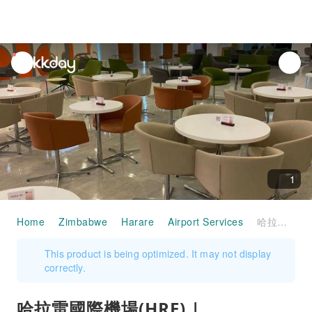
unread
notifications
1
Home
Zimbabwe
Harare
Airport Services
哈拉雷國際機場(HRE) | International Terminal | Pearl Lounge | 貴賓室服務
This product is being optimized. It may not display
correctly.
哈拉雷國際機場(HRE) |