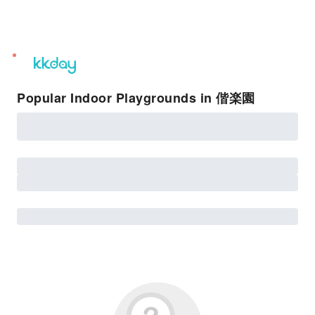
unread
notifications
Popular Indoor Playgrounds in 偕楽園