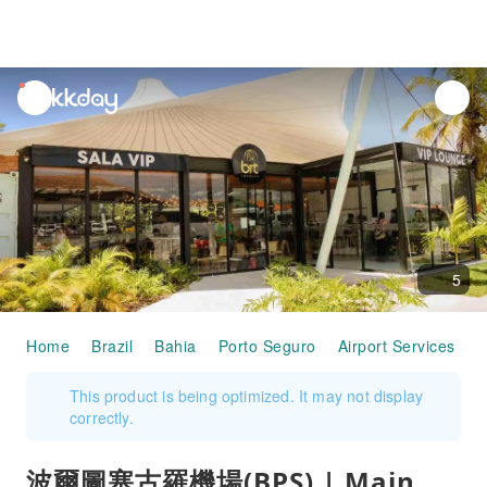
unread
notifications
5
Home
Brazil
Bahia
Porto Seguro
Airport Services
波
This product is being optimized. It may not display
correctly.
波爾圖塞古羅機場(BPS) | Main