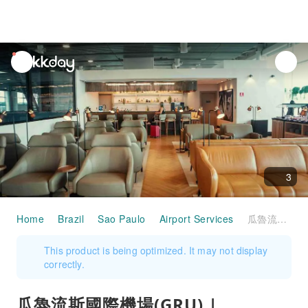
unread
notifications
3
Home
Brazil
Sao Paulo
Airport Services
瓜魯流斯國際機場(GRU) | Terminal 3 | W Premium Lounge - The Pier | 貴賓室服務
This product is being optimized. It may not display
correctly.
瓜魯流斯國際機場(GRU) |