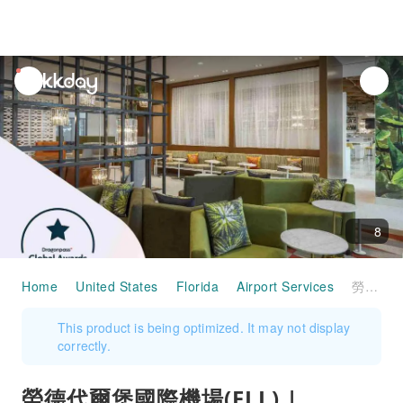
unread
notifications
8
Home
United States
Florida
Airport Services
勞德代爾堡國際機場(FLL) | Terminal 3 | Escape Lounge | 貴賓室服務
This product is being optimized. It may not display
correctly.
勞德代爾堡國際機場(FLL) |