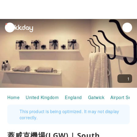
unread
notifications
1
Home
United Kingdom
England
Gatwick
Airport Serv
This product is being optimized. It may not display
correctly.
蓋威克機場(LGW) | South