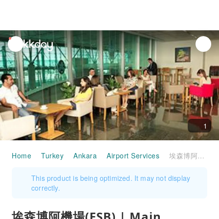
unread
notifications
1
Home
Turkey
Ankara
Airport Services
埃森博阿機場(ESB) | Main Terminal | Primeclass Lounge | 貴賓室服務
This product is being optimized. It may not display
correctly.
埃森博阿機場(ESB) | Main