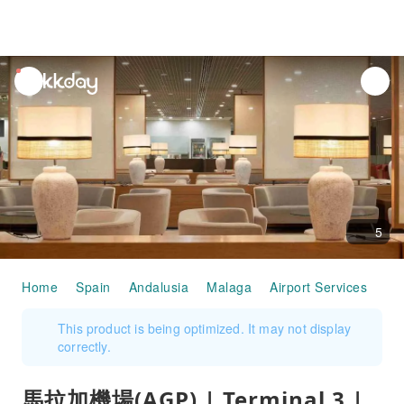
unread
notifications
5
Home
Spain
Andalusia
Malaga
Airport Services
馬拉
This product is being optimized. It may not display
correctly.
馬拉加機場(AGP) | Terminal 3 |