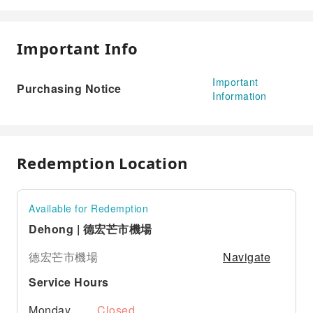
Important Info
Important
Purchasing Notice
Information
Redemption Location
Available for Redemption
Dehong | 德宏芒市機場
Navigate
德宏芒市機場
Service Hours
Monday
Closed