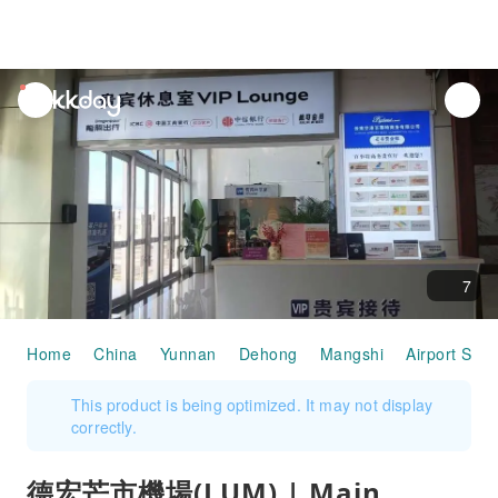
unread
notifications
7
Home
China
Yunnan
Dehong
Mangshi
Airport Serv
This product is being optimized. It may not display
correctly.
德宏芒市機場(LUM) | Main