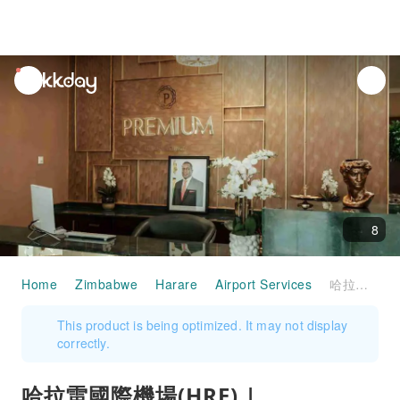
unread
notifications
8
Home
Zimbabwe
Harare
Airport Services
哈拉雷國際機場(HRE) | International Terminal | Premium Luxury Lounge | 貴賓室服務
This product is being optimized. It may not display
correctly.
哈拉雷國際機場(HRE) |