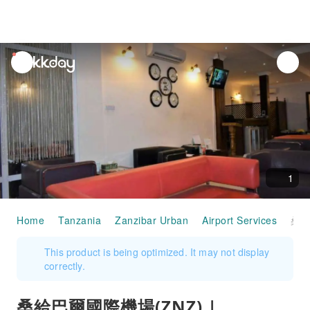
unread
notifications
1
Home
Tanzania
Zanzibar Urban
Airport Services
桑給巴爾國際機場(ZNZ) | Terminal 2 | Paradise Arrival Lounge | 貴賓
This product is being optimized. It may not display
correctly.
桑給巴爾國際機場(ZNZ) |