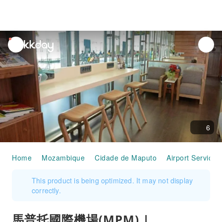
unread
notifications
6
Home
Mozambique
Cidade de Maputo
Airport Services
This product is being optimized. It may not display
correctly.
馬普托國際機場(MPM) |