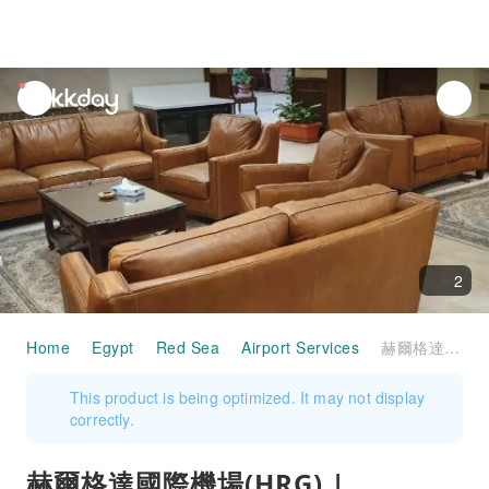
unread
notifications
2
Home
Egypt
Red Sea
Airport Services
赫爾格達國際機場(HRG) | Terminal 2 | CIP Lounge | 貴賓室服務
This product is being optimized. It may not display
correctly.
赫爾格達國際機場(HRG) |