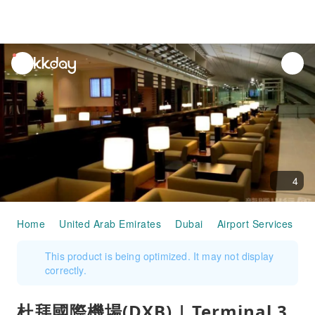
unread
notifications
4
Home
United Arab Emirates
Dubai
Airport Services
杜
This product is being optimized. It may not display
correctly.
杜拜國際機場(DXB) | Terminal 3