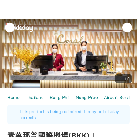
unread
notifications
10
Home
Thailand
Bang Phli
Nong Prue
Airport Services
This product is being optimized. It may not display
correctly.
素萬那普國際機場(BKK) |