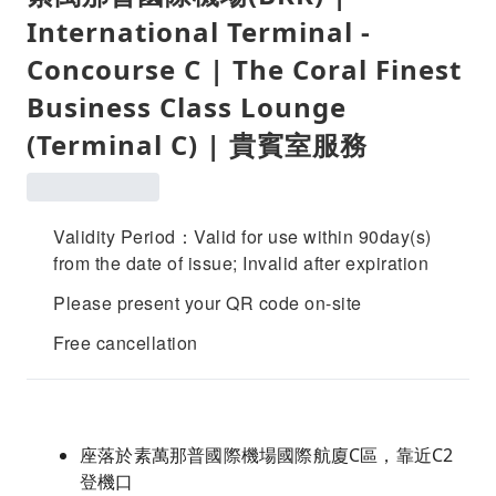
International Terminal -
Concourse C | The Coral Finest
Business Class Lounge
(Terminal C) | 貴賓室服務
Validity Period：Valid for use within 90day(s)
from the date of issue; Invalid after expiration
Please present your QR code on-site
Free cancellation
座落於素萬那普國際機場國際航廈C區，靠近C2
登機口