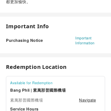
都更加愉快。
Important Info
Important
Purchasing Notice
Information
Redemption Location
Available for Redemption
Bang Phli | 素萬那普國際機場
Navigate
素萬那普國際機場
Service Hours