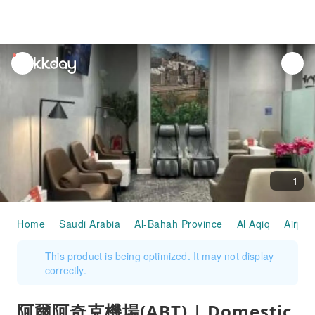
unread
notifications
1
Home
Saudi Arabia
Al-Bahah Province
Al Aqiq
Airpor
This product is being optimized. It may not display
correctly.
阿爾阿奇克機場(ABT) | Domestic