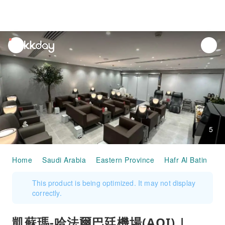
unread
notifications
5
Home
Saudi Arabia
Eastern Province
Hafr Al Batin
Ai
This product is being optimized. It may not display
correctly.
凱蘇瑪-哈法爾巴廷機場(AQI) |