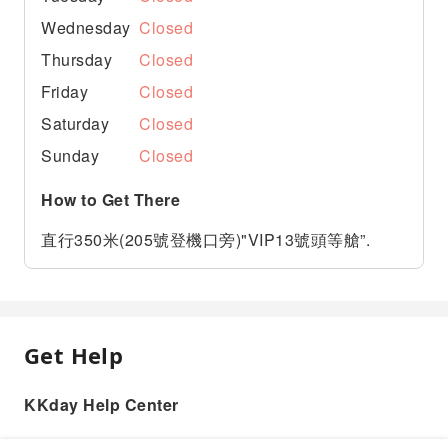
Wednesday
Closed
Thursday
Closed
Friday
Closed
Saturday
Closed
Sunday
Closed
How to Get There
直行350米(205號登機口旁)"VIP13號頭等艙”.
Get Help
KKday Help Center