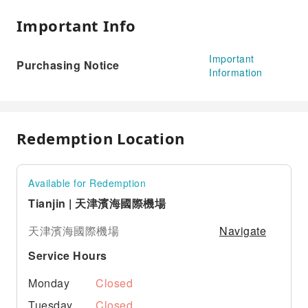
Important Info
Important
Purchasing Notice
Information
Redemption Location
Available for Redemption
Tianjin | 天津濱海國際機場
Navigate
天津濱海國際機場
Service Hours
Monday
Closed
Tuesday
Closed