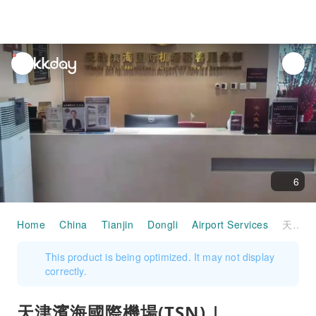
unread
notifications
6
Home
China
Tianjin
Dongli
Airport Services
天津濱海國際機場(TSN) | Terminal 2 | No.13 VIP Lounge | 貴賓室服務
This product is being optimized. It may not display
correctly.
天津濱海國際機場(TSN) |