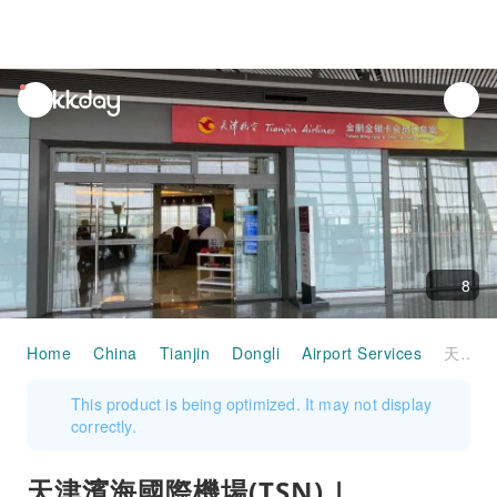
unread
notifications
8
Home
China
Tianjin
Dongli
Airport Services
天津濱海國際機場(TSN) | Terminal 2 | Tianjin Airlines First Class Lounge | 貴賓室服務
This product is being optimized. It may not display
correctly.
天津濱海國際機場(TSN) |