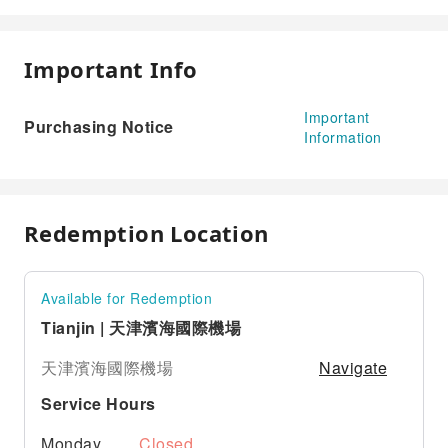
Important Info
Important
Purchasing Notice
Information
Redemption Location
Available for Redemption
Tianjin | 天津濱海國際機場
Navigate
天津濱海國際機場
Service Hours
Monday
Closed