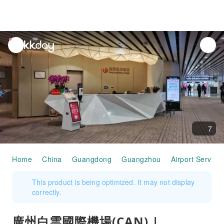
unread
notifications
7
Home
China
Guangdong
Guangzhou
Airport Service
This product is being optimized. It may not display
correctly.
廣州白雲國際機場(CAN) |