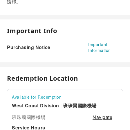
環境。
Important Info
Important
Purchasing Notice
Information
Redemption Location
Available for Redemption
West Coast Division | 班珠爾國際機場
Navigate
班珠爾國際機場
Service Hours