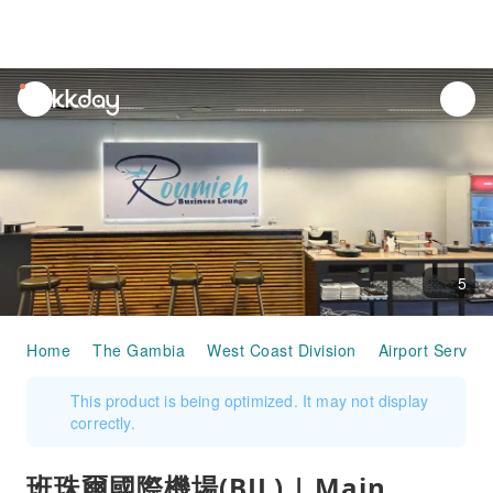
unread
notifications
5
Home
The Gambia
West Coast Division
Airport Service
This product is being optimized. It may not display
correctly.
班珠爾國際機場(BJL) | Main