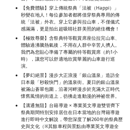
【免費體驗】穿上傳統祭典「法被（Happi）」
秒變在地人！每位參加者都將借穿祭典專用的傳
統「法被」外衣。穿上它參與拉山車，不僅儀式
感滿滿，更是拍出超吸睛社群美照的絕佳機會！
【極致尊榮】含祭典特等觀賞席座位拉完山車、
體驗過沸騰熱氣後，不用在人群中辛苦人擠人。
我們為您貼心準備了專屬的特等觀賞席（約1小
時），讓您可以舒適地欣賞華麗的山車遊行巡
演。
【夢幻絕景】漫步大正浪漫「銀山溫泉」造訪全
日本最「秒殺快門」的溫泉街。夏日的銀山溫泉
被滿山蒼翠包圍，沿著河畔漫步於充滿大正時代
懷舊風情的街道上，彷彿走進動漫的神祕世界。
【溝通無阻】台籍導遊 × 專業英文導遊雙管齊下
祭典期間特別安排居住在日本當地的台灣籍導遊
進行即時中文解說，帶您深度了解260年的祭典歷
史與文化（※其餘車程與景點由專業英文導遊全