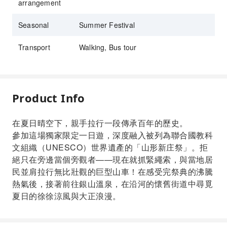
arrangement
Seasonal
Summer Festival
Transport
Walking, Bus tour
Product Info
在夏日晴空下，親手拉行一段傳承百年的歷史。
參加這場獨家限定一日遊，深度融入被列為聯合國教科
文組織（UNESCO）世界遺產的「山形新庄祭」。拒
絕只在旁邊當個旁觀者——現在就抓緊繩索，與當地居
民並肩拉行無比壯觀的巨型山車！在感受完祭典的沸騰
熱氣後，接著前往銀山溫泉，在沿河的懷舊街道中尋覓
夏日的徐徐涼風與大正浪漫。