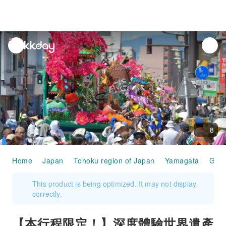
unread
notifications
8
Home
Japan
Tohoku region of Japan
Yamagata
Ginz
This product is being optimized. It may not display
correctly.
【本行程限定！】深度體驗世界遺產