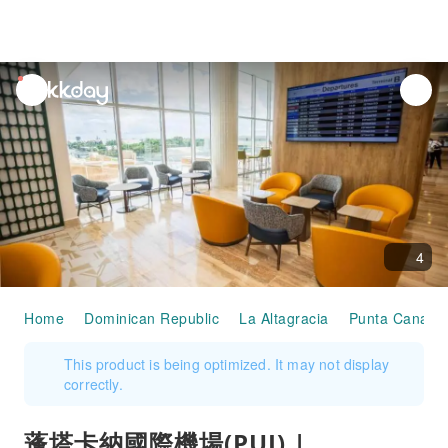
unread
notifications
4
Home
Dominican Republic
La Altagracia
Punta Cana
This product is being optimized. It may not display
correctly.
蓬塔卡納國際機場(PUJ) |