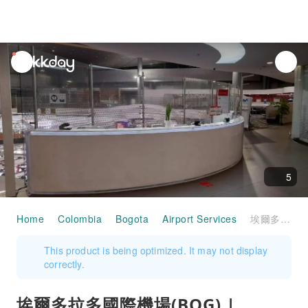
unread
notifications
5
Home
Colombia
Bogota
Airport Services
埃爾多拉多國際機場(BOG) | Terminal 1 | Avianca VIP Lounge (Intl) | 貴賓室服務
This product is being optimized. It may not display
correctly.
埃爾多拉多國際機場(BOG) |