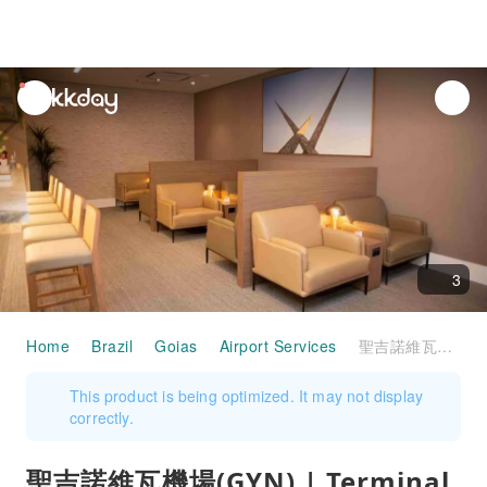
unread
notifications
3
Home
Brazil
Goias
Airport Services
聖吉諾維瓦機場(GYN) | Terminal 1 | W Lounge Goiania | 貴賓室服務
This product is being optimized. It may not display
correctly.
聖吉諾維瓦機場(GYN) | Terminal