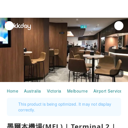
unread
notifications
6
Home
Australia
Victoria
Melbourne
Airport Services
This product is being optimized. It may not display
correctly.
墨爾本機場(MEL) | Terminal 2 |