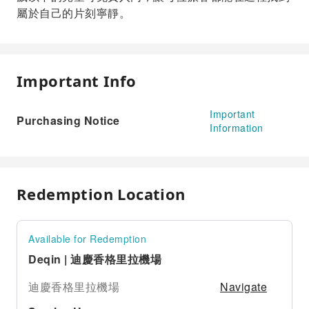
屬於自己的片刻寧靜。
Important Info
Important
Purchasing Notice
Information
Redemption Location
Available for Redemption
Deqin | 迪慶香格里拉機場
Navigate
迪慶香格里拉機場