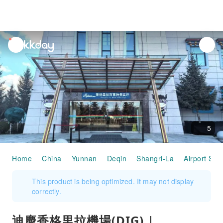
unread
notifications
5
Home
China
Yunnan
Deqin
Shangri-La
Airport Ser
This product is being optimized. It may not display
correctly.
迪慶香格里拉機場(DIG) |