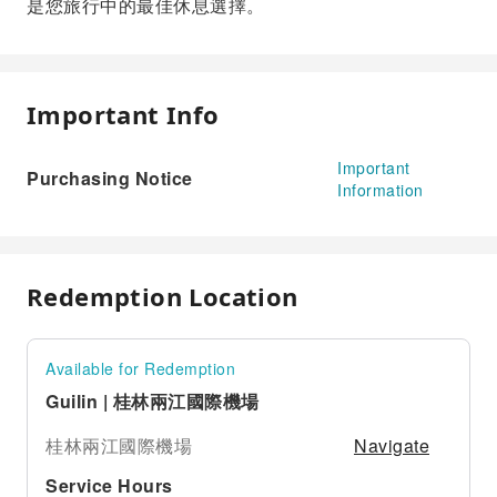
是您旅行中的最佳休息選擇。
Important Info
Important
Purchasing Notice
Information
Redemption Location
Available for Redemption
Guilin | 桂林兩江國際機場
Navigate
桂林兩江國際機場
Service Hours