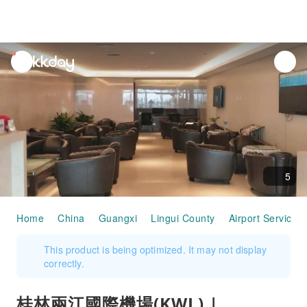
unread
notifications
5
Home
China
Guangxi
Lingui County
Airport Services
This product is being optimized. It may not display
correctly.
桂林兩江國際機場(KWL) |