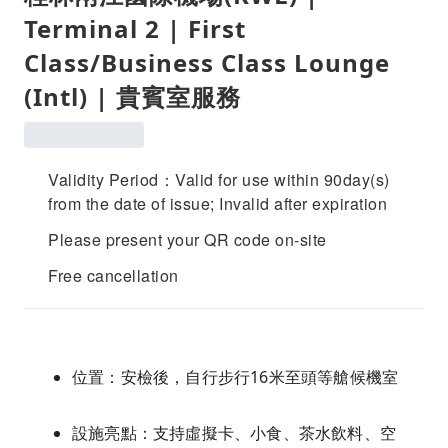
Terminal 2 | First
Class/Business Class Lounge
(Intl) | 貴賓室服務
Validity Period：Valid for use within 90day(s)
from the date of issue; Invalid after expiration
Please present your QR code on-site
Free cancellation
位置：安檢後，自行步行16米至頭等艙候機室
設施亮點：支持虛擬卡、小食、茶水飲料、空