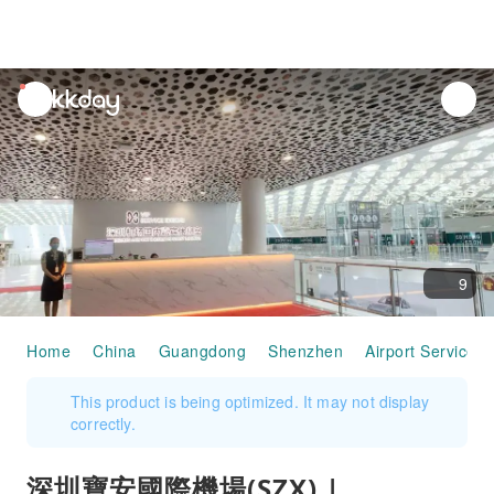
unread
notifications
9
Home
China
Guangdong
Shenzhen
Airport Services
This product is being optimized. It may not display
correctly.
深圳寶安國際機場(SZX) |