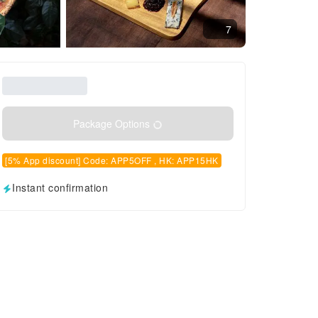
7
Package Options
[5% App discount] Code: APP5OFF , HK: APP15HK
Instant confirmation