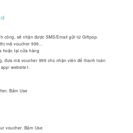
ây
)
h công, sẽ nhận được SMS/Email gửi từ Giftpop.
thị mã voucher 999...
s hoặc tại cửa hàng
g, đưa mã voucher 999 cho nhận viên để thanh toán
 app/ website1.
cher. Bấm Use
our voucher. Bấm Use