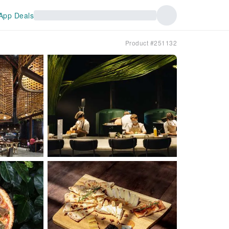
App Deals
Product #251132