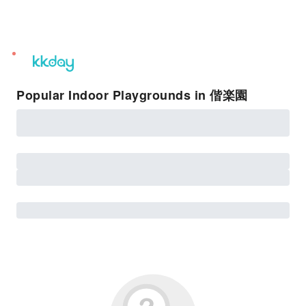
unread
notifications
Popular Indoor Playgrounds in 偕楽園