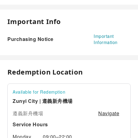
Important Info
Important
Purchasing Notice
Information
Redemption Location
Available for Redemption
Zunyi City | 遵義新舟機場
Navigate
遵義新舟機場
Service Hours
Monday
09:00–22:00