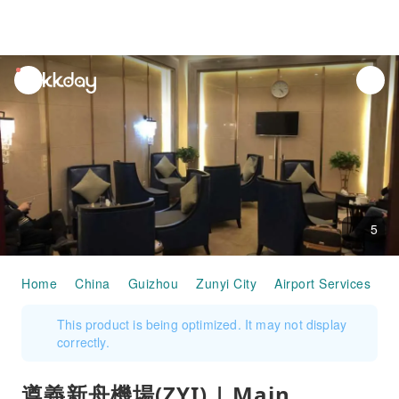
unread
notifications
5
Home
China
Guizhou
Zunyi City
Airport Services
遵
This product is being optimized. It may not display
correctly.
遵義新舟機場(ZYI) | Main