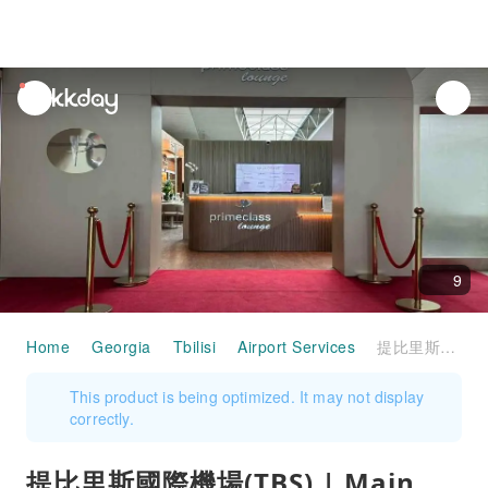
unread
notifications
9
Home
Georgia
Tbilisi
Airport Services
提比里斯國際機場(TBS) | Main Terminal | Primeclass Lounge | 貴賓室服務
This product is being optimized. It may not display
correctly.
提比里斯國際機場(TBS) | Main