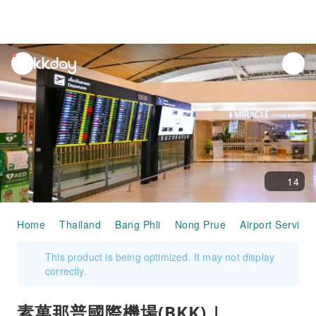
unread
notifications
14
Home
Thailand
Bang Phli
Nong Prue
Airport Services
This product is being optimized. It may not display
correctly.
素萬那普國際機場(BKK) |