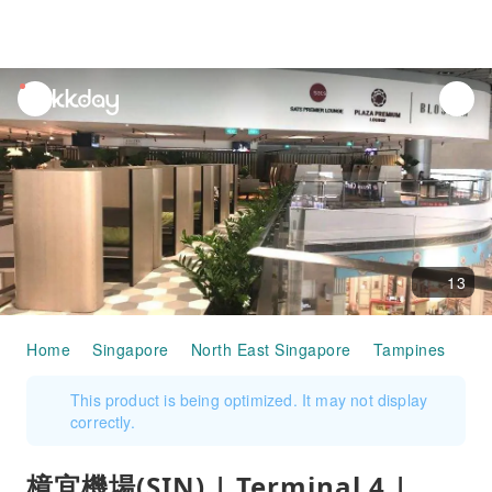
unread
notifications
13
Home
Singapore
North East Singapore
Tampines
Air
This product is being optimized. It may not display
correctly.
樟宜機場(SIN) | Terminal 4 |