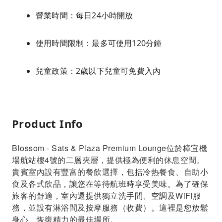
營業時間：每日24小時開放
使用時間限制：最多可使用120分鐘
兒童政策：2歲以下兒童可免費入內
Product Info
Blossom - Sats & Plaza Premium Lounge位於樟宜機
場航站樓4號的二層夾層，提供極為便利的休息空間。
貴賓室內設有豐富的餐飲選擇，包括冷热餐食、自助小
食及各式飲品，讓您在等待航班時享受美味。為了確保
旅客的舒適，室內還提供獨立洗手間、空調及WiFi服
務，並設有淋浴間及按摩服務（收費）。這裡是您放鬆
身心、恢復精力的最佳場所。