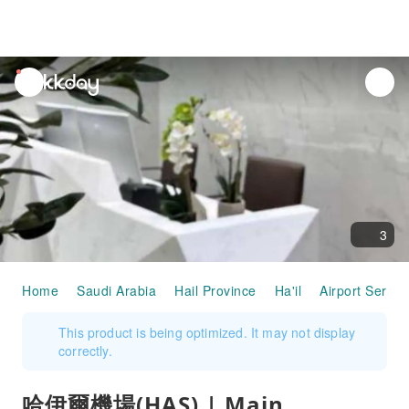
unread
notifications
3
Home
Saudi Arabia
Hail Province
Ha'il
Airport Servic
This product is being optimized. It may not display
correctly.
哈伊爾機場(HAS) | Main