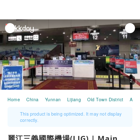
unread
notifications
2
Home
China
Yunnan
Lijiang
Old Town District
Airp
This product is being optimized. It may not display
correctly.
麗江三義國際機場(LJG) | Main