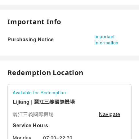
Important Info
Important
Purchasing Notice
Information
Redemption Location
Available for Redemption
Lijiang | 麗江三義國際機場
Navigate
麗江三義國際機場
Service Hours
Monday
07:00–22:30