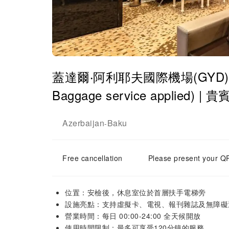
蓋達爾‧阿利耶夫國際機場(GYD) | Term
Baggage service applied) |
Azerbaijan
Baku
-
Free cancellation
Please present your QR
位置：安檢後，休息室位於首層扶手電梯旁
設施亮點：支持虛擬卡、電視、報刊雜誌及無障礙
營業時間：每日 00:00-24:00 全天候開放
使用時間限制：最多可享受120分鐘的服務