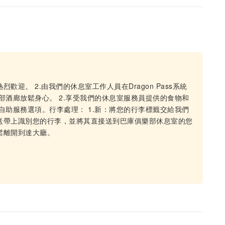
歡迎。 2.由我們的休息室工作人員在Dragon Pass系統
樂部酒廊放鬆身心。 2.享受我們的休息室服務員提供的食物和
供自助服務選項。行李處理： 1.新：將您的行李標籤交給我們
傳送帶上識別您的行李，並將其直接送到巴庫俱樂部休息室的您
鬆離開到達大廳。