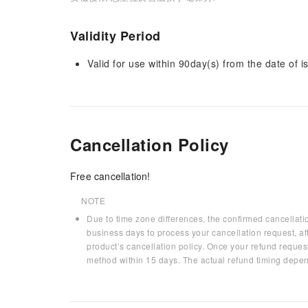
Validity Period
Valid for use within 90day(s) from the date of is
Cancellation Policy
Free cancellation!
NOTE
Due to time zone differences, the confirmed cancellati
business days to process your cancellation request, af
product’s cancellation policy. Once your refund request
method within 15 days. The actual refund timing depen