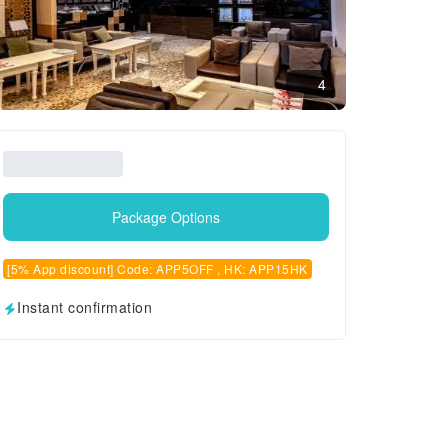
4
Package Options
[5% App discount] Code: APP5OFF , HK: APP15HK
Instant confirmation