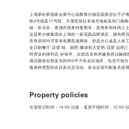
上海新虹桥国家会展中心灿辉希尔顿花园酒店位于沪青
铁2号线及17号线，方便您前往各城市地标及热门购
镇、欢乐谷、青浦百联奥特莱斯等，是商务和休闲人
这是希尔顿集团在上海的一家花园品牌酒店，拥有两百
所有房间均可享有免费高速网络，舒适办公桌及人体工
全日制餐厅-花荟·味、面吧-麺谈和大堂吧-花荟·品
时营业的便利店-好味亭，自助洗衣房和健身房以确保
酒店拥有自然采光的500平方米会议场所，包含可拆分
接各种类型的会议及社交活动。各会议室均配备先进
Property policies
住宿登记时间：14:00 以後 - 退房手续时间：12:00 