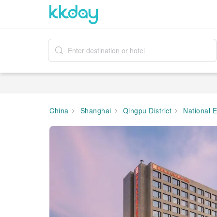
China
Shanghai
Qingpu District
National E