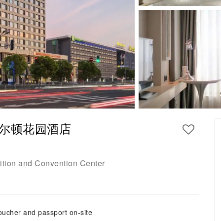
尔顿花园酒店
ition and Convention Center
oucher and passport on-site