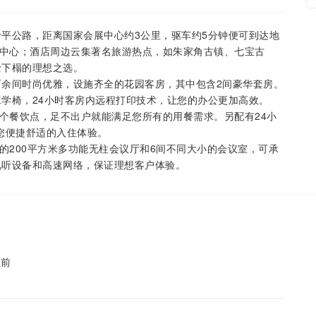
平公路，距离国家会展中心约3公里，驱车约5分钟便可到达地
物中心；酒店周边云集著名旅游热点，如朱家角古镇、七宝古
士下榻的理想之选。
余间时尚优雅，设施齐全的花园客房，其中包含2间豪华套房。
学椅，24小时客房内远程打印技术，让您的办公更加高效。
吧三个餐饮点，足不出户就能满足您所有的用餐需求。另配有24小
您便捷舒适的入住体验。
的200平方米多功能无柱会议厅和6间不同大小的会议室，可承
视听设备和高速网络，保证理想客户体验。
以前