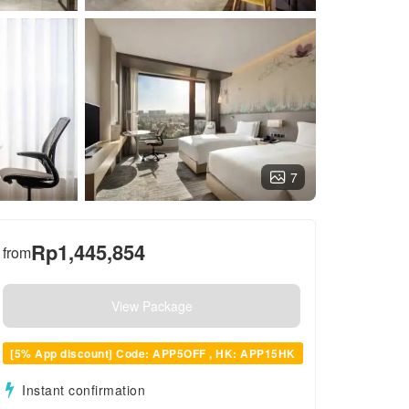
7
Rp
1,445,854
from
View Package
[5% App discount] Code: APP5OFF , HK: APP15HK
Instant confirmation