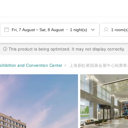
This product is being optimized. It may not display correctly.
xhibition and Convention Center
上海新虹桥国家会展中心灿辉希