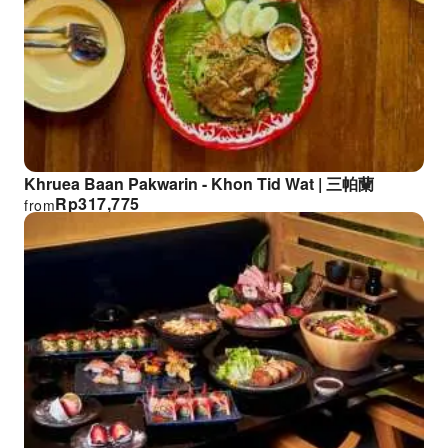
Khruea Baan Pakwarin - Khon Tid Wat | 三帕蘭
Rp
317,775
from