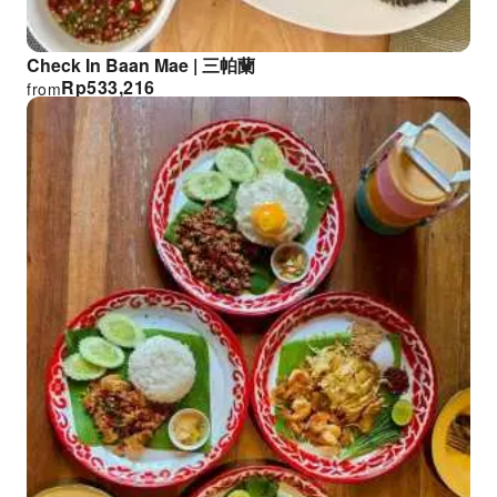
Check In Baan Mae | 三帕蘭
Rp
533,216
from