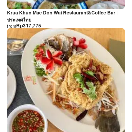
Krua Khun Mae Don Wai Restaurant&Coffee Bar |
ประเทศไทย
Rp
317,775
from