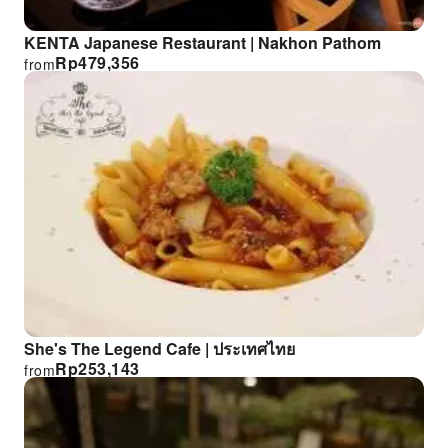
KENTA Japanese Restaurant | Nakhon Pathom
Rp
479,356
from
She's The Legend Cafe | ประเทศไทย
Rp
253,143
from