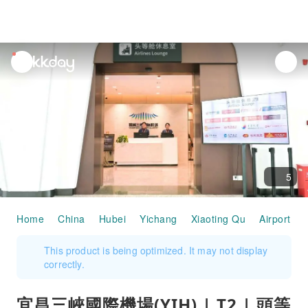
unread
notifications
5
Home
China
Hubei
Yichang
Xiaoting Qu
Airport Se
This product is being optimized. It may not display
correctly.
宜昌三峽國際機場(YIH) | T2 | 頭等