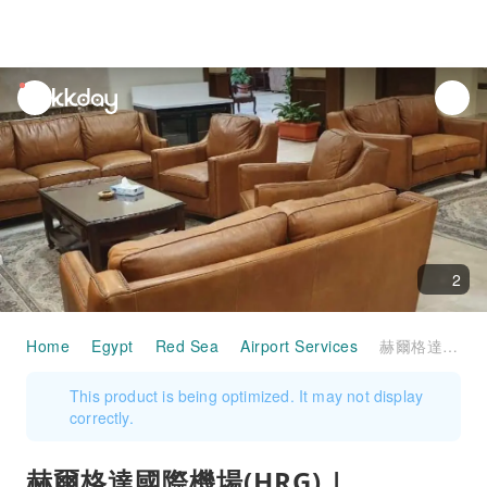
unread
notifications
2
Home
Egypt
Red Sea
Airport Services
赫爾格達國際機場(HRG) | Terminal 2 | CIP Lounge | 貴賓室服務
This product is being optimized. It may not display
correctly.
赫爾格達國際機場(HRG) |