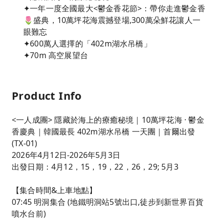
✦一年一度全國最大<鬱金香花節>：帶你走進鬱金香
🌷盛典，10萬坪花海震撼登場,300萬朵鮮花讓人一
眼難忘
✦600萬人選擇的「402m湖水吊橋」
✦70m 高空展望台
Product Info
<一人成團> 隱藏於海上的療癒秘境｜10萬坪花海 · 鬱金
香慶典｜韓國最長 402m湖水吊橋 一天團｜首爾出發
(TX-01)
2026年4月12日-2026年5月3日
出發日期：4月12，15，19，22，26，29; 5月3
【集合時間&上車地點】
07:45 明洞集合 (地鐵明洞站5號出口,徒步到新世界百貨
噴水台前)